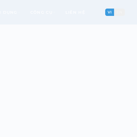
N DỤNG
CÔNG CỤ
LIÊN HỆ
VI
EN