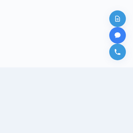
NHẬN THÔNG TIN
ưng Gia 4,
Đăng ký nhận tin tức và ưu đãi mới